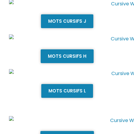
MOTS CURSIFS J
MOTS CURSIFS H
MOTS CURSIFS L