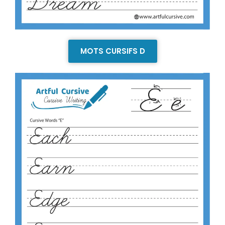
MOTS CURSIFS D