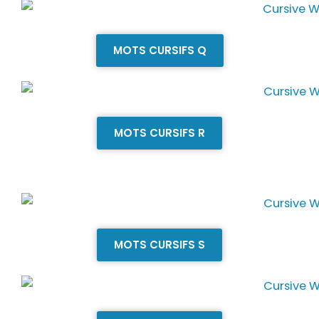
MOTS CURSIFS Q
MOTS CURSIFS R
MOTS CURSIFS S