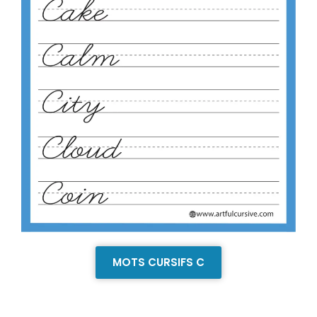
MOTS CURSIFS C