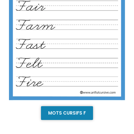
MOTS CURSIFS F